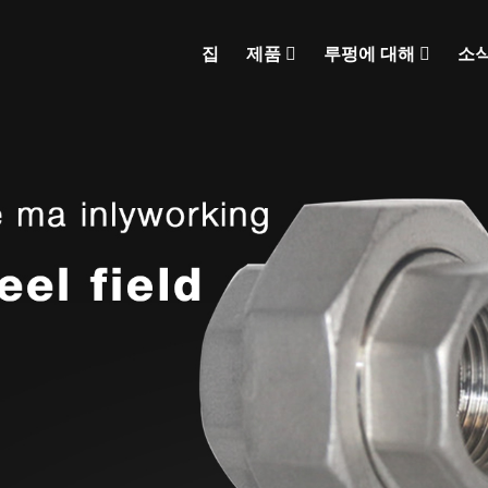
집
제품
루펑에 대해
소