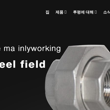
집
제품
루펑에 대해
소